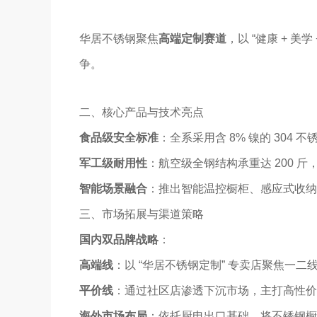
华居不锈钢聚焦
高端定制赛道
，以 “健康 +
争。
二、核心产品与技术亮点
食品级安全标准
：全系采用含 8% 镍的 304
军工级耐用性
：航空级全钢结构承重达 200 斤
智能场景融合
：推出智能温控橱柜、感应式收纳
三、市场拓展与渠道策略
国内双品牌战略
：
高端线
：以 “华居不锈钢定制” 专卖店聚焦一二
平价线
：通过社区店渗透下沉市场，主打高性价
海外市场布局
：依托厨电出口基础，将不锈钢橱柜